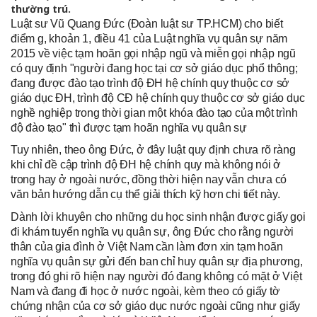
thường trú.
Luật sư Vũ Quang Đức (Đoàn luật sư TP.HCM) cho biết
điểm g, khoản 1, điều 41 của Luật nghĩa vụ quân sự năm
2015 về việc tạm hoãn gọi nhập ngũ và miễn gọi nhập ngũ
có quy định "người đang học tại cơ sở giáo dục phổ thông;
đang được đào tạo trình độ ĐH hệ chính quy thuộc cơ sở
giáo dục ĐH, trình độ CĐ hệ chính quy thuộc cơ sở giáo dục
nghề nghiệp trong thời gian một khóa đào tạo của một trình
độ đào tạo" thì được tạm hoãn nghĩa vụ quân sự
Tuy nhiên, theo ông Đức, ở đây luật quy định chưa rõ ràng
khi chỉ đề cập trình độ ĐH hệ chính quy mà không nói ở
trong hay ở ngoài nước, đồng thời hiện nay vẫn chưa có
văn bản hướng dẫn cụ thể giải thích kỹ hơn chi tiết này.
Dành lời khuyên cho những du học sinh nhận được giấy gọi
đi khám tuyển nghĩa vụ quân sự, ông Đức cho rằng người
thân của gia đình ở Việt Nam cần làm đơn xin tạm hoãn
nghĩa vụ quân sự gửi đến ban chỉ huy quân sự địa phương,
trong đó ghi rõ hiện nay người đó đang không có mặt ở Việt
Nam và đang đi học ở nước ngoài, kèm theo có giấy tờ
chứng nhận của cơ sở giáo dục nước ngoài cũng như giấy